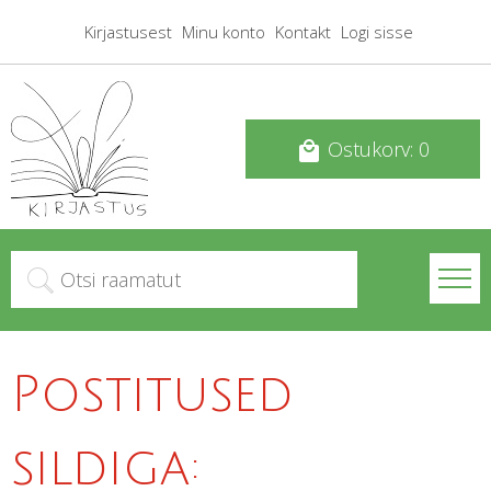
Kirjastusest
Minu konto
Kontakt
Logi sisse
Ostukorv: 0
local_mall
Postitused
sildiga: