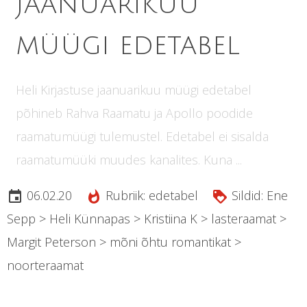
Jaanuarikuu
müügi edetabel
Heli Kirjastuse jaanuarikuu müügi edetabel
põhineb Rahva Raamatu ja Apollo poodide
raamatumüügi tulemustel. Edetabel ei sisalda
raamatumüüki muudes kanalites. Kuna ...
06.02.20
Rubriik:
edetabel
Sildid:
Ene
insert_invitation
whatshot
loyalty
Sepp
>
Heli Künnapas
>
Kristiina K
>
lasteraamat
>
Margit Peterson
>
mõni õhtu romantikat
>
noorteraamat