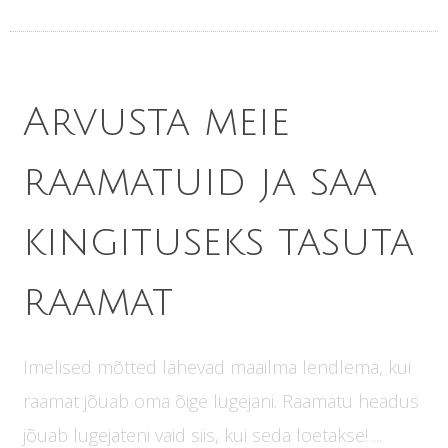
Arvusta meie
raamatuid ja saa
kingituseks tasuta
raamat
Imelised mõtted lähevad maailma lendlema, kui
raamat jõuab oma õige lugejani. Raamatu headus
jõuab lugejateni vaid siis, kui seda loetakse! ...