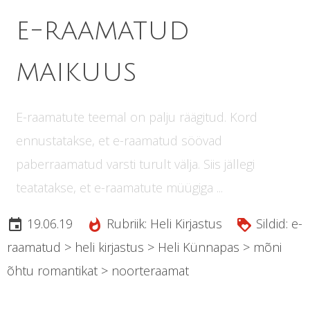
e-raamatud
maikuus
E-raamatute teemal on palju räägitud. Kord
ennustatakse, et e-raamatud söövad
paberraamatud varsti turult välja. Siis jällegi
teatatakse, et e-raamatute müügiga ...
19.06.19
Rubriik:
Heli Kirjastus
Sildid:
e-
insert_invitation
whatshot
loyalty
raamatud
>
heli kirjastus
>
Heli Künnapas
>
mõni
õhtu romantikat
>
noorteraamat