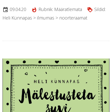
09.04.20
Rubriik:
Määratlemata
Sildid:
insert_invitation
whatshot
loyalty
Heli Künnapas
>
ilmumas
>
noorteraamat