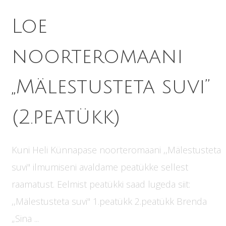
Loe
noorteromaani
,,Mälestusteta suvi”
(2.peatükk)
Kuni Heli Künnapase noorteromaani ,,Mälestusteta
suvi" ilmumiseni avaldame peatükke sellest
raamatust. Eelmist peatükki saad lugeda siit:
,,Mälestusteta suvi" 1.peatükk 2.peatükk Brenda
„Sina ...