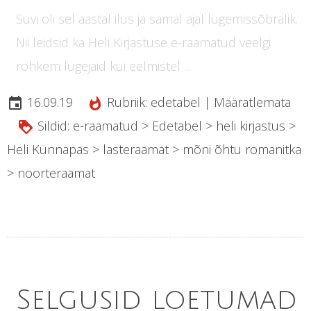
Suvi oli sel aastal ilus ja samal ajal lugemissõbralik.
Nii leidsid ka Heli Kirjastuse e-raamatud veelgi
rohkem lugejaid kui eelmistel ...
16.09.19
Rubriik:
edetabel
|
Määratlemata
insert_invitation
whatshot
Sildid:
e-raamatud
>
Edetabel
>
heli kirjastus
>
loyalty
Heli Künnapas
>
lasteraamat
>
mõni õhtu romanitka
>
noorteraamat
Selgusid loetumad