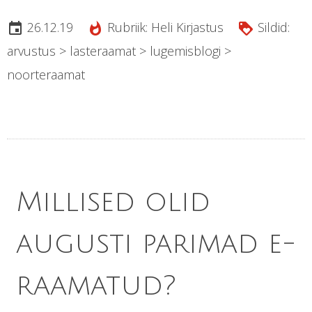
26.12.19
Rubriik:
Heli Kirjastus
Sildid:
insert_invitation
whatshot
loyalty
arvustus
>
lasteraamat
>
lugemisblogi
>
noorteraamat
Millised olid
augusti parimad e-
raamatud?