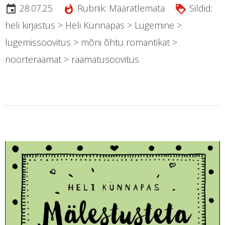
28.07.25
Rubriik:
Määratlemata
Sildid:
insert_invitation
whatshot
loyalty
heli kirjastus
>
Heli Künnapas
>
Lugemine
>
lugemissoovitus
>
mõni õhtu romantikat
>
noorteraamat
>
raamatusoovitus