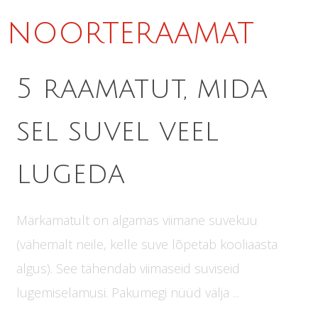
noorteraamat
5 raamatut, mida
sel suvel veel
lugeda
Märkamatult on algamas viimane suvekuu
(vähemalt neile, kelle suve lõpetab kooliaasta
algus). See tähendab viimaseid suviseid
lugemiselamusi. Pakumegi nüüd välja ...