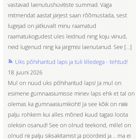
vastavad laenutushüvitiste summad. Väga
mitmendat aastat järjest saan rõõmustada, sest
lugejad on jätkuvalt minu raamatud
raamatukogudest üles leidnud ning koju viinud,
neid lugenud ning ka järgmisi laenutanud. See […]
Üks põhiharitud laps ja tüli lilledega - tehtud!
18. juuni 2026
Mul on nüüd üks põhiharitud laps! Ja mul on
esimene gümnaasiumisse minev laps ehk et tal on
olemas ka gümnaasiumikoht! Ja see kõik on niiiiii
palju rohkem kui alles mõned kuud tagasi loota
oleksin osanud! See on olnud teekond, millel on
olnud nii palju siksakitamist ja pöördeid ja ... ma ei