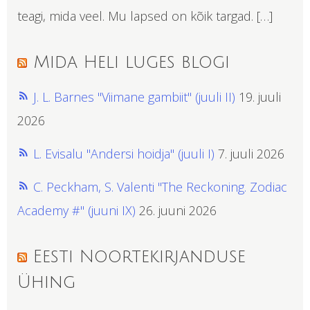
teagi, mida veel. Mu lapsed on kõik targad. […]
Mida Heli luges blogi
J. L. Barnes "Viimane gambiit" (juuli II)
19. juuli
2026
L. Evisalu "Andersi hoidja" (juuli I)
7. juuli 2026
C. Peckham, S. Valenti "The Reckoning. Zodiac
Academy #" (juuni IX)
26. juuni 2026
Eesti Noortekirjanduse
Ühing