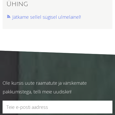
Ühing
Jätkame sellel sügisel ulmelainel!
Ole kursis uute raamatute ja värskemate
pakkumistega, telli meie uudiskiri!