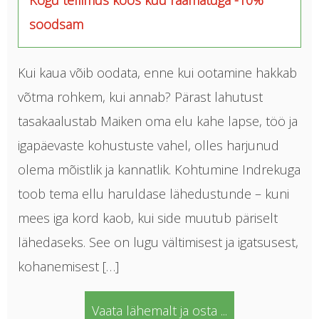
Kogu tellimus koos kuu raamatuga -10%
soodsam
Kui kaua võib oodata, enne kui ootamine hakkab
võtma rohkem, kui annab? Pärast lahutust
tasakaalustab Maiken oma elu kahe lapse, töö ja
igapäevaste kohustuste vahel, olles harjunud
olema mõistlik ja kannatlik. Kohtumine Indrekuga
toob tema ellu haruldase lähedustunde – kuni
mees iga kord kaob, kui side muutub päriselt
lähedaseks. See on lugu vältimisest ja igatsusest,
kohanemisest […]
Vaata lähemalt ja osta ...