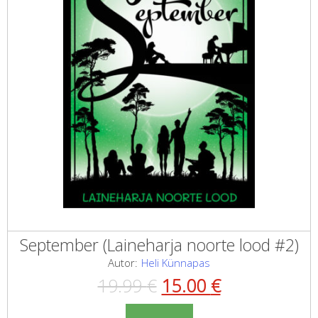
September (Laineharja noorte lood #2)
Autor:
Heli Künnapas
Algne
Current
19.99
€
15.00
€
hind
price