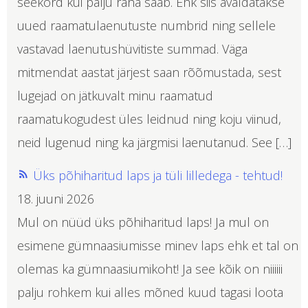
seekord kui palju raha saab. Ehk siis avaldatakse
uued raamatulaenutuste numbrid ning sellele
vastavad laenutushüvitiste summad. Väga
mitmendat aastat järjest saan rõõmustada, sest
lugejad on jätkuvalt minu raamatud
raamatukogudest üles leidnud ning koju viinud,
neid lugenud ning ka järgmisi laenutanud. See […]
Üks põhiharitud laps ja tüli lilledega - tehtud!
18. juuni 2026
Mul on nüüd üks põhiharitud laps! Ja mul on
esimene gümnaasiumisse minev laps ehk et tal on
olemas ka gümnaasiumikoht! Ja see kõik on niiiiii
palju rohkem kui alles mõned kuud tagasi loota