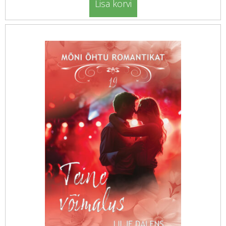
Lisa korvi
oli:
is:
19.99 €.
15.00 €.