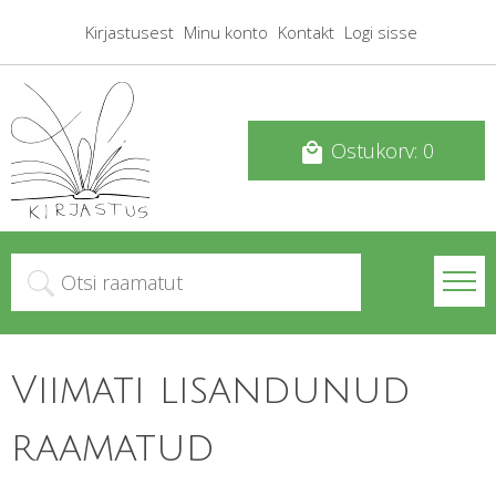
Kirjastusest
Minu konto
Kontakt
Logi sisse
Ostukorv: 0
local_mall
Viimati lisandunud
raamatud