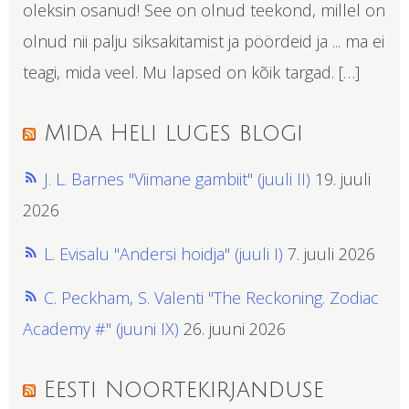
oleksin osanud! See on olnud teekond, millel on
olnud nii palju siksakitamist ja pöördeid ja ... ma ei
teagi, mida veel. Mu lapsed on kõik targad. […]
Mida Heli luges blogi
J. L. Barnes "Viimane gambiit" (juuli II)
19. juuli
2026
L. Evisalu "Andersi hoidja" (juuli I)
7. juuli 2026
C. Peckham, S. Valenti "The Reckoning. Zodiac
Academy #" (juuni IX)
26. juuni 2026
Eesti Noortekirjanduse