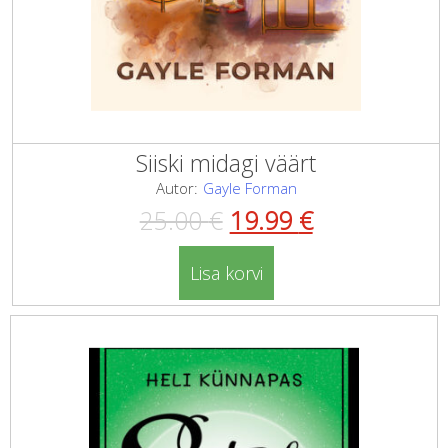
Siiski midagi väärt
Autor:
Gayle Forman
Algne
Current
25.00
€
19.99
€
hind
price
Lisa korvi
oli:
is:
25.00 €.
19.99 €.