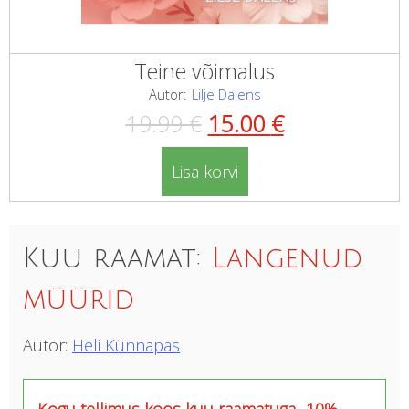
Teine võimalus
Autor:
Lilje Dalens
Algne
Current
19.99
€
15.00
€
hind
price
Lisa korvi
oli:
is:
19.99 €.
15.00 €.
Kuu raamat:
Langenud
müürid
Autor:
Heli Künnapas