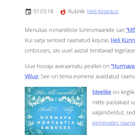
01.03.18
Rubriik:
Heli Kirjastus
insert_invitation
whatshot
Menukas romantiliste lühiromaanide sari
“Mõ
Kui sarja senised raamatud kirjutas
Heli Kün
ümbruses, siis uuel aastal tervitavad tegelase
Uue hooaja avaraamatu pealkiri on
“Hurmava
Villup
. See on tema esimene avaldatud raamat
Meelike
on kirglik
mitte pastakast vä
väljamõeldut, sed
eelnevates raama