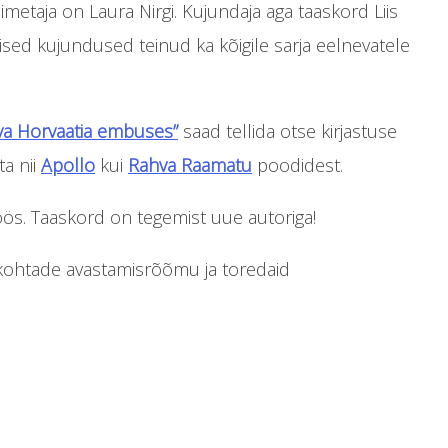
metaja on Laura Nirgi. Kujundaja aga taaskord Liis
ised kujundused teinud ka kõigile sarja eelnevatele
a Horvaatia embuses”
saad tellida otse kirjastuse
ta nii
Apollo
kui
Rahva Raamatu
poodidest.
öös. Taaskord on tegemist uue autoriga!
tkohtade avastamisrõõmu ja toredaid