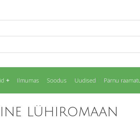
id
Ilmumas
Soodus
Uudised
Pärnu raamatu
line lühiromaan