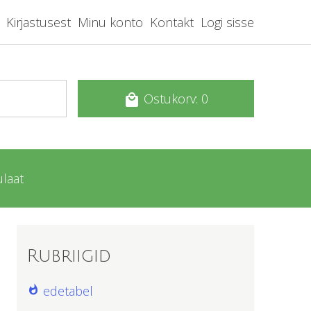
Kirjastusest
Minu konto
Kontakt
Logi sisse
Ostukorv: 0
local_mall
laat
Rubriigid
edetabel