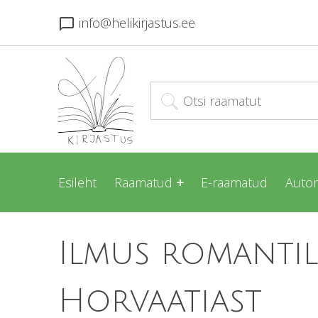
info@helikirjastus.ee
chat_bubble_outline
Esileht
Raamatud
E-raamatud
Autor
Ilmus romanti
Horvaatiast