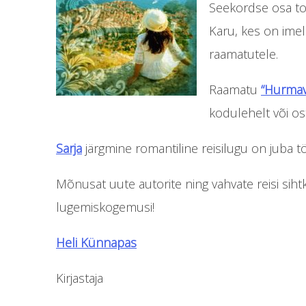
Seekordse osa toi
Karu, kes on imel
raamatutele.
Raamatu
“Hurmav
kodulehelt või os
Sarja
järgmine romantiline reisilugu on juba t
Mõnusat uute autorite ning vahvate reisi sih
lugemiskogemusi!
Heli Künnapas
Kirjastaja