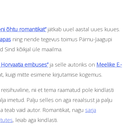
ni õhtu romantikat”
jätkab uuel aastal uues kuues.
napas
ning nende tegevus toimus Pärnu-Jaagupi
d Sind kõikjal üle maailma.
 Horvaatia embuses”
ja selle autoriks on
Meelike E.-
, kuigi mitte esimene kirjutamise kogemus.
 reisihuviline, nii et tema raamatud pole kindlasti
lja imetud. Palju selles on aga reaalsust ja palju
a teab vaid autor. Romantikat, nagu
sarja
tutes
, leiab aga kindlasti.