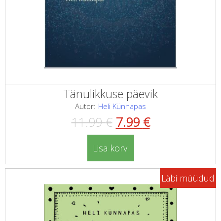
Tänulikkuse päevik
Autor:
Heli Künnapas
Algne
Current
11.99
€
7.99
€
hind
price
Lisa korvi
oli:
is:
Läbi müüdud
11.99 €.
7.99 €.