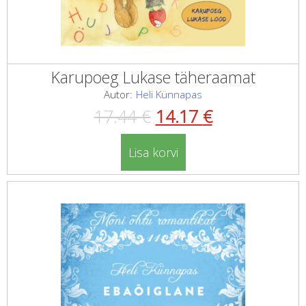
Karupoeg Lukase täheraamat
Autor:
Heli Künnapas
Algne
Current
17.44
€
14.17
€
hind
price
Lisa korvi
oli:
is:
17.44 €.
14.17 €.