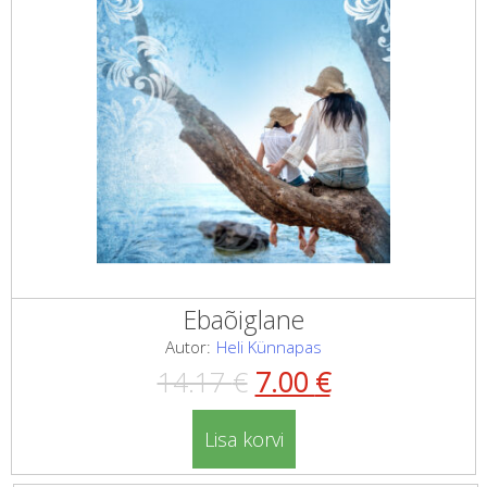
Ebaõiglane
Autor:
Heli Künnapas
Algne
Current
14.17
€
7.00
€
hind
price
Lisa korvi
oli:
is: