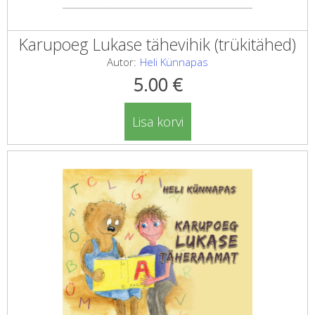
Karupoeg Lukase tähevihik (trükitähed)
Autor:
Heli Künnapas
5.00
€
Lisa korvi