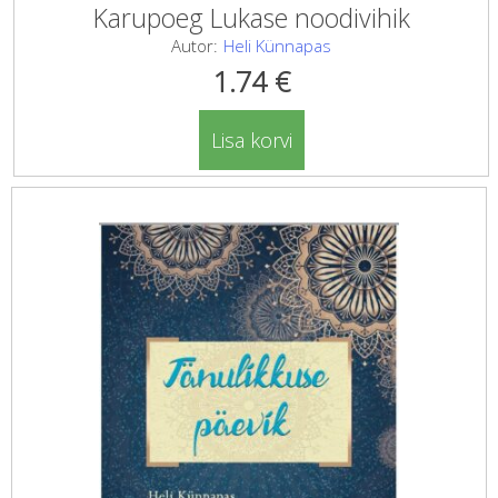
Karupoeg Lukase noodivihik
Autor:
Heli Künnapas
1.74
€
Lisa korvi