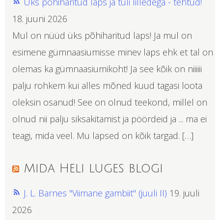
Üks põhiharitud laps ja tüli lilledega - tehtud!
18. juuni 2026
Mul on nüüd üks põhiharitud laps! Ja mul on
esimene gümnaasiumisse minev laps ehk et tal on
olemas ka gümnaasiumikoht! Ja see kõik on niiiiii
palju rohkem kui alles mõned kuud tagasi loota
oleksin osanud! See on olnud teekond, millel on
olnud nii palju siksakitamist ja pöördeid ja ... ma ei
teagi, mida veel. Mu lapsed on kõik targad. […]
Mida Heli luges blogi
J. L. Barnes "Viimane gambiit" (juuli II)
19. juuli
2026