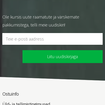
Ole kursis uute raamatute ja värskemate
pakkumistega, telli meie uudiskiri!
Ostuinfo
Üld- ja tellimistingimused