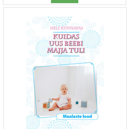
oli:
is:
14.72 €.
10.00 €.