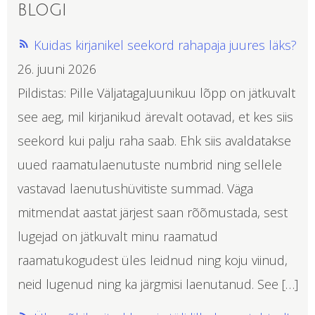
blogi
Kuidas kirjanikel seekord rahapaja juures läks?
26. juuni 2026
Pildistas: Pille VäljatagaJuunikuu lõpp on jätkuvalt
see aeg, mil kirjanikud ärevalt ootavad, et kes siis
seekord kui palju raha saab. Ehk siis avaldatakse
uued raamatulaenutuste numbrid ning sellele
vastavad laenutushüvitiste summad. Väga
mitmendat aastat järjest saan rõõmustada, sest
lugejad on jätkuvalt minu raamatud
raamatukogudest üles leidnud ning koju viinud,
neid lugenud ning ka järgmisi laenutanud. See […]