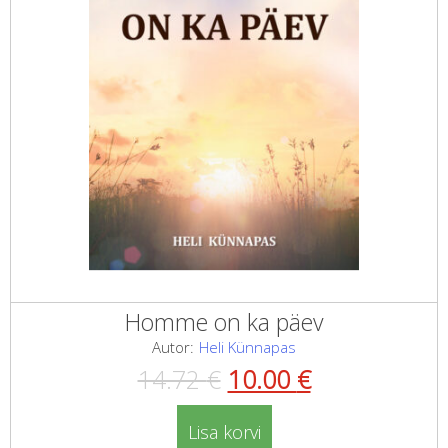
Homme on ka päev
Autor:
Heli Künnapas
Algne
Current
14.72
€
10.00
€
hind
price
Lisa korvi