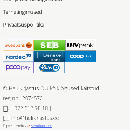
Tarnetingimused
Privaatsuspoliitika
© Heli Kirjastus OÜ kõik õigused kaitstud
reg nr: 12074570
+372 512 98 18 |
phonelink_ring
info@helikirjastus.ee
chat_bubble_outline
E-poe arendus
Arvutinurk.ee
favorite_border