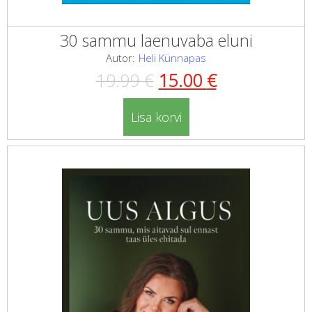
30 sammu laenuvaba eluni
Autor:
Heli Künnapas
Algne
Current
19.99
€
15.00
€
hind
price
Lisa korvi
oli:
is:
19.99 €.
15.00 €.