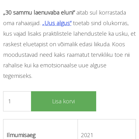
„30 sammu laenuvaba eluni“
aitab sul korrastada
oma rahaasjad.
„Uus algus“
toetab sind olukorras,
kus vajad lisaks praktilistele lahendustele ka usku, et
raskest eluetapist on võimalik edasi liikuda. Koos
moodustavad need kaks raamatut tervikliku toe nii
rahalise kui ka emotsionaalse uue alguse
tegemiseks.
Lisa korvi
Ilmumisaeg
2021