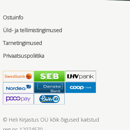
Ostuinfo
Üld- ja tellimistingimused
Tarnetingimused
Privaatsuspoliitika
© Heli Kirjastus OÜ kõik õigused kaitstud
reg nr: 12074570