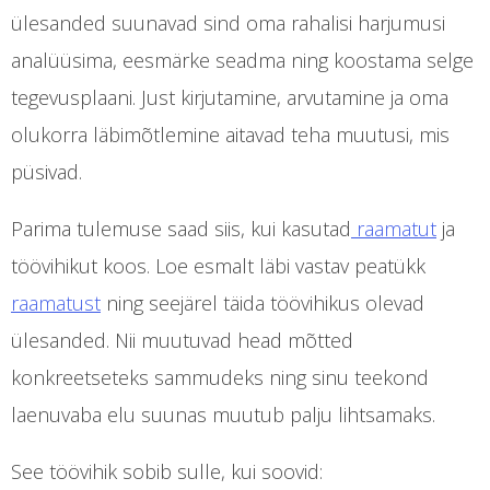
ülesanded suunavad sind oma rahalisi harjumusi
analüüsima, eesmärke seadma ning koostama selge
tegevusplaani. Just kirjutamine, arvutamine ja oma
olukorra läbimõtlemine aitavad teha muutusi, mis
püsivad.
Parima tulemuse saad siis, kui kasutad
raamatut
ja
töövihikut koos. Loe esmalt läbi vastav peatükk
raamatust
ning seejärel täida töövihikus olevad
ülesanded. Nii muutuvad head mõtted
konkreetseteks sammudeks ning sinu teekond
laenuvaba elu suunas muutub palju lihtsamaks.
See töövihik sobib sulle, kui soovid: