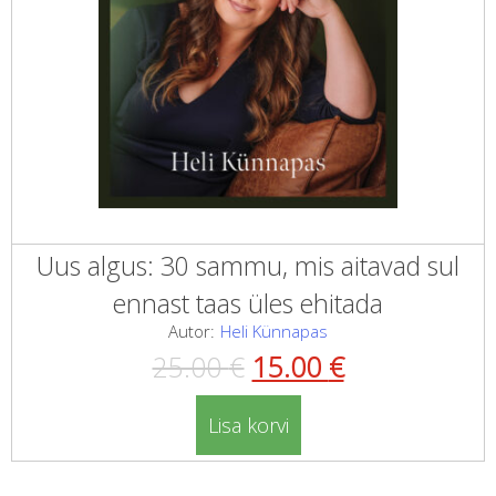
Uus algus: 30 sammu, mis aitavad sul
ennast taas üles ehitada
Autor:
Heli Künnapas
Algne
Current
25.00
€
15.00
€
hind
price
Lisa korvi
oli:
is: