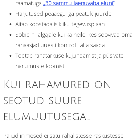
raamatuga
„30 sammu laenuvaba eluni“
Harjutused peaaegu iga peatüki juurde
Aitab koostada isikliku tegevusplaani
Sobib nii algajale kui ka neile, kes soovivad oma
rahaasjad uuesti kontrolli alla saada
Toetab rahatarkuse kujundamist ja püsivate
harjumuste loomist
Kui rahamured on
seotud suure
elumuutusega…
Paljud inimesed ei satu rahalistesse raskustesse