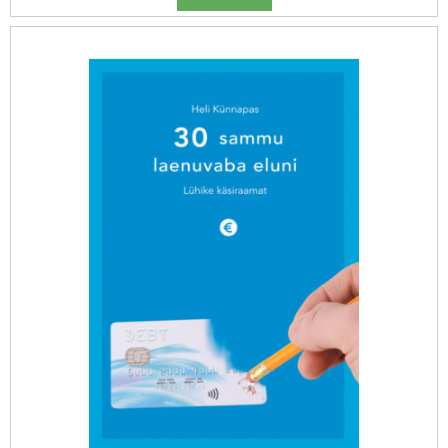
oli:
is:
11.99 €.
7.99 €.