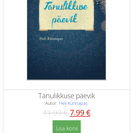
Tänulikkuse päevik
Autor:
Heli Künnapas
Algne
Current
11.99
€
7.99
€
hind
price
Lisa korvi