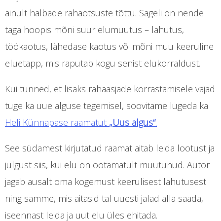
ainult halbade rahaotsuste tõttu. Sageli on nende
taga hoopis mõni suur elumuutus – lahutus,
töökaotus, lähedase kaotus või mõni muu keeruline
eluetapp, mis raputab kogu senist elukorraldust.
Kui tunned, et lisaks rahaasjade korrastamisele vajad
tuge ka uue alguse tegemisel, soovitame lugeda ka
Heli Künnapase raamatut
„Uus algus“
.
See südamest kirjutatud raamat aitab leida lootust ja
julgust siis, kui elu on ootamatult muutunud. Autor
jagab ausalt oma kogemust keerulisest lahutusest
ning samme, mis aitasid tal uuesti jalad alla saada,
iseennast leida ja uut elu üles ehitada.