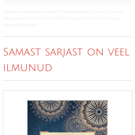
Toodet on võimalik tellida SmartPOSTI pakiautomaati (2.90 eurot), Omniva
pakiautomaati (2.90 eurot), SmartPOST kulleriga (4.95 eurot) või Omniva
kulleriga (4.95 eurot).
Samast sarjast on veel
ilmunud