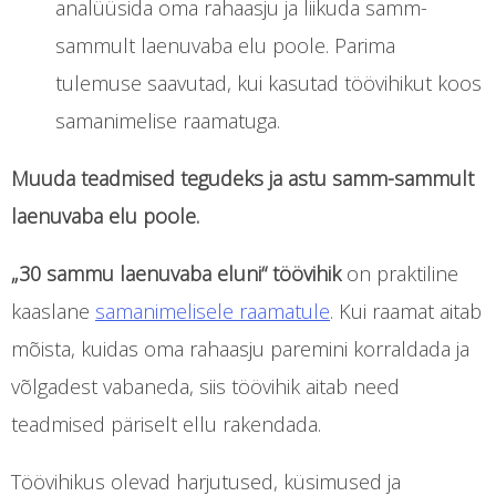
analüüsida oma rahaasju ja liikuda samm-
sammult laenuvaba elu poole. Parima
tulemuse saavutad, kui kasutad töövihikut koos
samanimelise raamatuga.
Muuda teadmised tegudeks ja astu samm-sammult
laenuvaba elu poole.
„30 sammu laenuvaba eluni“ töövihik
on praktiline
kaaslane
samanimelisele raamatule
. Kui raamat aitab
mõista, kuidas oma rahaasju paremini korraldada ja
võlgadest vabaneda, siis töövihik aitab need
teadmised päriselt ellu rakendada.
Töövihikus olevad harjutused, küsimused ja