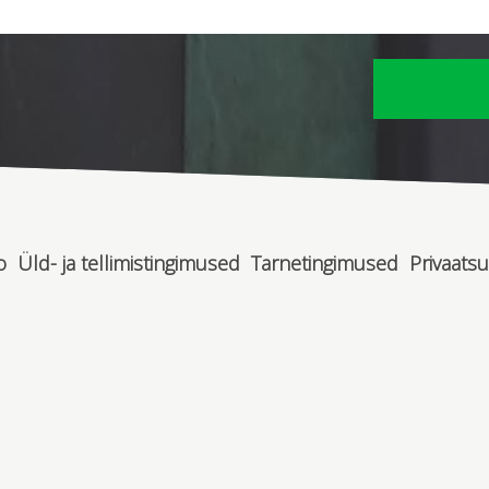
o
Üld- ja tellimistingimused
Tarnetingimused
Privaatsu