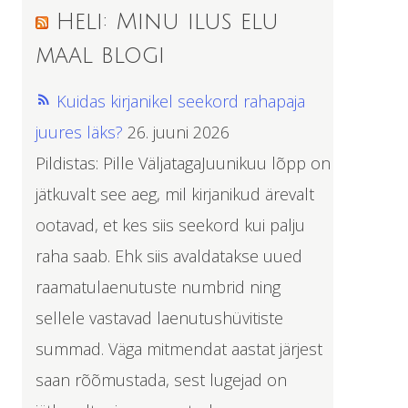
Heli: Minu ilus elu
maal blogi
Kuidas kirjanikel seekord rahapaja
juures läks?
26. juuni 2026
Pildistas: Pille VäljatagaJuunikuu lõpp on
jätkuvalt see aeg, mil kirjanikud ärevalt
ootavad, et kes siis seekord kui palju
raha saab. Ehk siis avaldatakse uued
raamatulaenutuste numbrid ning
sellele vastavad laenutushüvitiste
summad. Väga mitmendat aastat järjest
saan rõõmustada, sest lugejad on