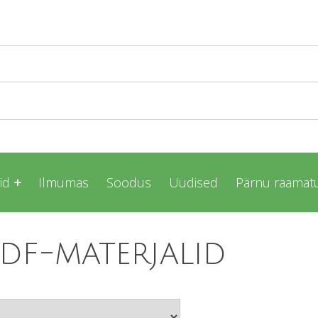
id
Ilmumas
Soodus
Uudised
Pärnu raamatu
pdf-materjalid