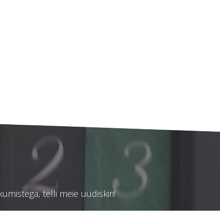
mistega, telli meie uudiskiri!