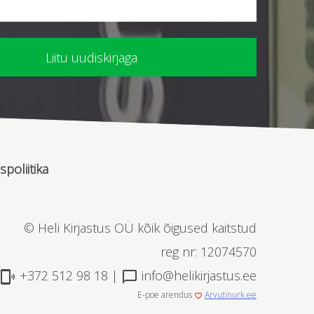
spoliitika
© Heli Kirjastus OÜ kõik õigused kaitstud
reg nr: 12074570
+372 512 98 18 |
info@helikirjastus.ee
phonelink_ring
chat_bubble_outline
E-poe arendus
Arvutinurk.ee
favorite_border