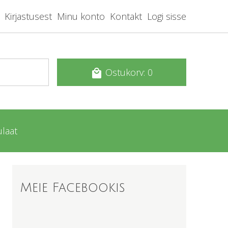
Kirjastusest
Minu konto
Kontakt
Logi sisse
Ostukorv: 0
local_mall
laat
Meie Facebookis