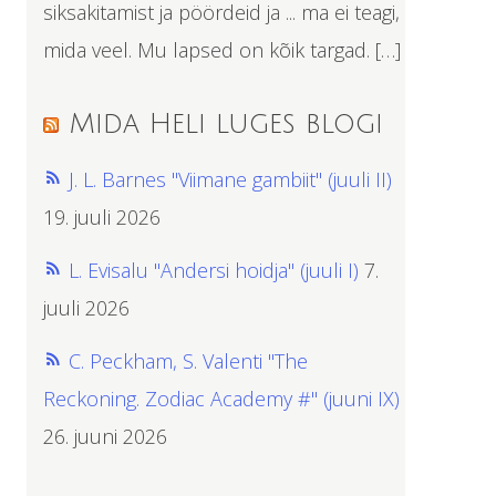
siksakitamist ja pöördeid ja ... ma ei teagi,
mida veel. Mu lapsed on kõik targad. […]
Mida Heli luges blogi
J. L. Barnes "Viimane gambiit" (juuli II)
19. juuli 2026
L. Evisalu "Andersi hoidja" (juuli I)
7.
juuli 2026
C. Peckham, S. Valenti "The
Reckoning. Zodiac Academy #" (juuni IX)
26. juuni 2026