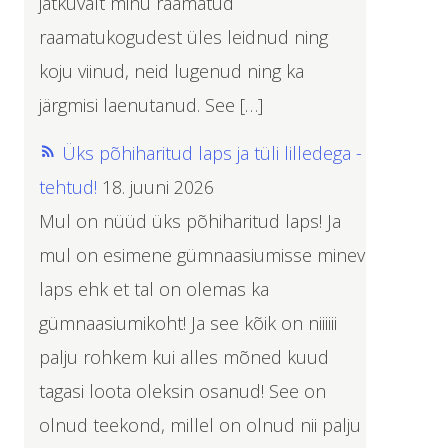
jätkuvalt minu raamatud
raamatukogudest üles leidnud ning
koju viinud, neid lugenud ning ka
järgmisi laenutanud. See […]
Üks põhiharitud laps ja tüli lilledega -
tehtud!
18. juuni 2026
Mul on nüüd üks põhiharitud laps! Ja
mul on esimene gümnaasiumisse minev
laps ehk et tal on olemas ka
gümnaasiumikoht! Ja see kõik on niiiiii
palju rohkem kui alles mõned kuud
tagasi loota oleksin osanud! See on
olnud teekond, millel on olnud nii palju